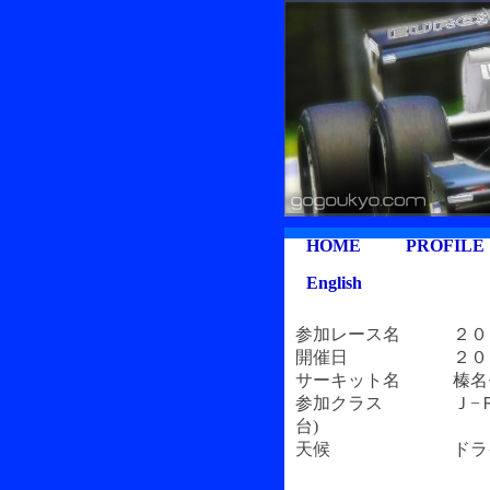
HOME
PROFILE
English
参加レース名 ２００
開催日 ２００９
サーキット名 榛名モ
参加クラス Ｊ−ＲＭ
台)
天候 ドラ