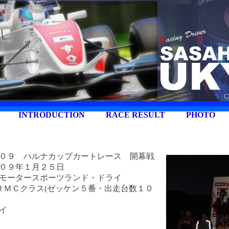
INTRODUCTION
RACE RESULT
PHOTO
９ ハルナカップカートレース 開幕戦
年１月２５日
ータースポーツランド・ドライ
Ｃクラス(ゼッケン５番・出走台数１０
イ