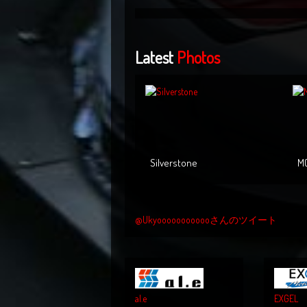
Latest
Photos
Silverstone
M
@Ukyoooooooooooさんのツイート
al.e
EXGEL