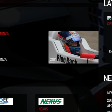
LA
F
ONZA
2014-2
N
NE
2
終
NEXUS