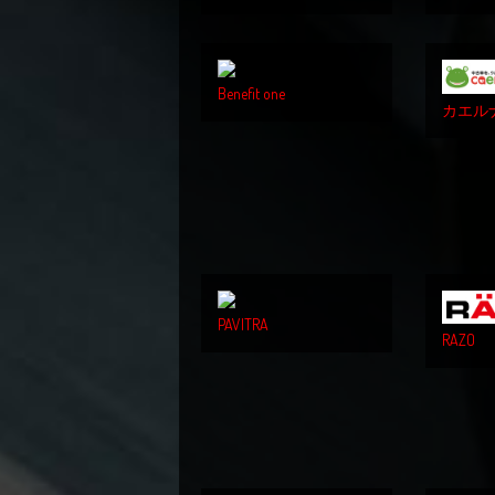
Benefit one
カエル
PAVITRA
RAZO