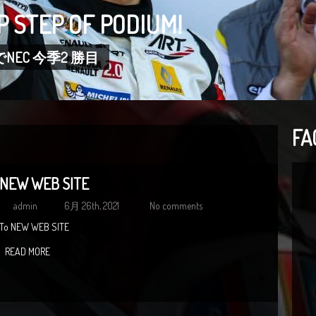
P STEP OF PODIUM!
EC 今季2 勝目
FA
NEW WEB SITE
admin
6月 26th, 2021
No comments
To NEW WEB SITE
READ MORE