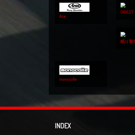
OAKLEY
Arai
眠り製
monocolle
INDEX