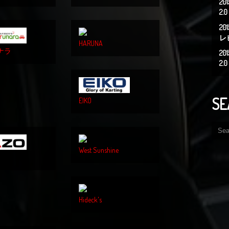
2
2
20
レ
HARUNA
ナラ
2
2
SE
EIKO
West Sunshine
Hideck's