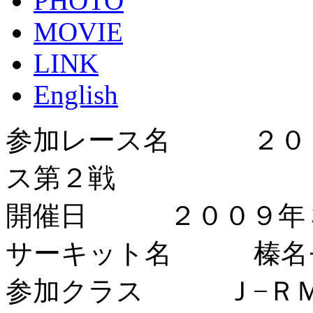
PHOTO
MOVIE
LINK
English
参加レース名 ２００
ス第２戦
開催日 ２００９年
サーキット名 榛名モ
参加クラス Ｊ−ＲＭ