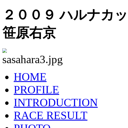
２００９ ハルナカ
笹原右京
HOME
PROFILE
INTRODUCTION
RACE RESULT