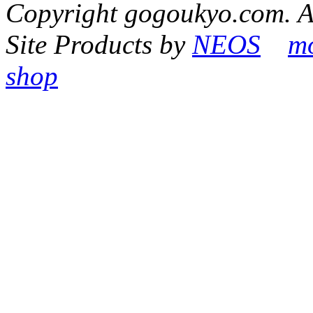
Copyright gogoukyo.com. Al
Site Products by
NEOS
m
shop