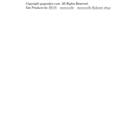
Copyright gogoukyo.com. All Rights Reserved.
Site Products by
NEOS
monocolle
monocolle Rakuten shop