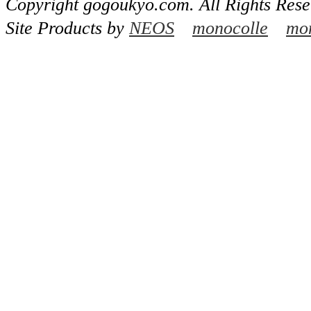
Copyright gogoukyo.com. All Rights Rese
Site Products by
NEOS
monocolle
mon