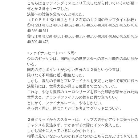
こちらはセッティングミスにより工夫しながら付いていくのが精一
何とか２番をキープした。
決勝への対策を父ちゃんと考えた。
（ＴＯＰ＃１福住選手と＃１２右京の１２周のラップタイム比較）
①41.993 41.052 40.873 40.523 40.745 40.568 40.481 40.521 40.535 40.6
40.586 40.511
⑫42.170 41.090 40.851 40.555 40.737 40.736 40.481 40.662 40.531 40.5
40.599 40.473
<ファイナルヒート><１５周>
今回のゼッケンは、国内からの世界大会への道へ可能性の高い順か
いる。
国内の持ちポイントが少ない自分の１２番という位置は、
限りなく不可能に近い順位だった。
しかし、混乱の予選とプレファイナルを安定した順位で確実に戦っ
決勝前には、世界大会が見える位置までになっていた。
これは、やはり混戦のユーロシリーズを戦った経験が活かされた結
世界大会、グランドファイナルの舞台に再び立ちたい。
とにかく、ファイナルレース、やるしかない。
そう強く思い、勝つことだけを考えてグリッドについた。
２番グリッドからのスタートは、トップの選手がアウトに振ったの
チャンスを見逃さず、すかさずその隙にインへ突入した。
しかし完全に入っているにもかかわらず、
相手は見ていなかったのかわざとなのかこちらにかぶせてきてしま