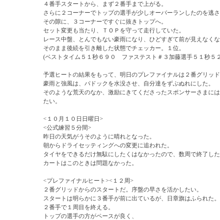
４番手スタートから、まず２番手まで上がる。
さらに２コーナーでトップの選手が少しオーバーランしたのを逃さ
その隙に、３コーナーですぐに抜きトップへ。
セット変更も当たり、ＴＯＰを守って走行していた。
レース中盤、とんでもない豪雨になり、ひどすぎて前が見えなくな
そのまま後続を引き離した状態でチェッカー。１位。
(ベストタイム５１秒６９０ ファステスト＃３加藤選手５１秒５２
予選ヒートの結果をもって、明日のプレファイナルは２番グリッド
豪雨と強風は、パドックを水没させ、自分達をずぶぬれにした。
そのような荒天のなか、激励にきてくださったスポンサーさまには
たい。
<１０月１０日日曜日>
<公式練習５分間>
昨日の天気がうそのように晴れとなった。
朝からドライセッティングへの変更に追われた。
タイヤをできるだけ無駄にしたくはなかったので、数周で終了した
カートはこのときは問題なかった。
<プレファイナルヒート><１２周>
２番グリッドからのスタートだ。序盤の早さを活かしたい。
スタートは明らかに３番手が前に出ているが、日章旗はふられた。
２番手で１周目を終える。
トップの選手の方がペースが良く、