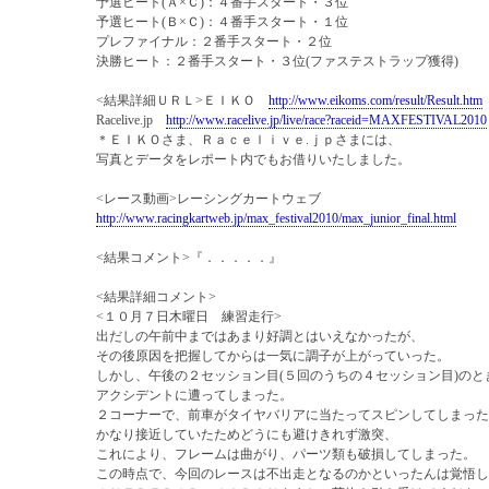
予選ヒート(Ａ×Ｃ)：４番手スタート・３位
予選ヒート(Ｂ×Ｃ)：４番手スタート・１位
プレファイナル：２番手スタート・２位
決勝ヒート：２番手スタート・３位(ファステストラップ獲得)
<結果詳細ＵＲＬ>ＥＩＫＯ
http://www.eikoms.com/result/Result.htm
Racelive.jp
http://www.racelive.jp/live/race?raceid=MAXFESTIVAL2010
＊ＥＩＫＯさま、Ｒａｃｅｌｉｖｅ.ｊｐさまには、
写真とデータをレポート内でもお借りいたしました。
<レース動画>レーシングカートウェブ
http://www.racingkartweb.jp/max_festival2010/max_junior_final.html
<結果コメント>『．．．．．』
<結果詳細コメント>
<１０月７日木曜日 練習走行>
出だしの午前中まではあまり好調とはいえなかったが、
その後原因を把握してからは一気に調子が上がっていった。
しかし、午後の２セッション目(５回のうちの４セッション目)のと
アクシデントに遭ってしまった。
２コーナーで、前車がタイヤバリアに当たってスピンしてしまった
かなり接近していたためどうにも避けきれず激突、
これにより、フレームは曲がり、パーツ類も破損してしまった。
この時点で、今回のレースは不出走となるのかといったんは覚悟し