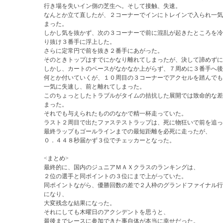
行き場を失いイン側の芝生へ。そして接触、失速。
なんとか立て直したが、２コーナーでインにトレインで入られ一気
まった。
しかし気を抜かず、次の３コーナーで前に混乱が起きたところを冷
り抜け３番手に浮上した。
さらに定常円で前を抜き２番手にあがった。
そのときトップはすでにかなり離れてしまったが、決して諦めずに
しかし、カートのペースがなかなか上がらず、７周めに３番手へ後
何とか付いていくが、１０周目の３コーナーでアクセルを踏んでも
一気に失速し、前と離れてしまった。
このちょっとしたトラブルがタイムの拮抗した展開では致命的な差
まった。
それでも与えられたもののなかで精一杯走っていた。
ラスト２周目で出たファステストラップは、死に物狂いで前を追っ
最終ラップもゴールラインまでの最短距離を必死に走ったが、
０．４４８秒届かず３位でチェッカーとなった。
<まとめ>
最終的に、国内のジュニアＭＡＸクラスのランキングは、
２位の選手と同ポイントの３位にまで上がっていた。
同ポイントながら、優勝回数の差で２人枠のグランドファイナル行
になり、
大変残念な結果になった。
それにしても木曜日のアクシデントを思うと、
最後までレースに参加できた事自体が本当に幸せだった。