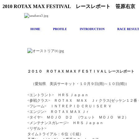
2010 ROTAX MAX FESTIVAL レースレポート 笹原右京
HOME
PROFILE
INTRODUCTION
RACE RESUL
２０１０ ＲＯＴＡＸ ＭＡＸ ＦＥＳＴＩＶＡＬ レースレポート
（愛知県 美浜サーキット・１０月９日(雨)～１０日(晴)）
<エントラント> ＨＲＳ Ｊａｐａｎ
<参戦クラス> ＲＯＴＡＸ ＭＡＸ Ｊｒクラス(ゼッケン１２番
<フレーム> ＩＮＴＲＥＰＩＤ ＣＲＵＩＳＥＲ Ｖ
<エンジン> ＲＯＴＡＸ ＭＡＸ Ｊｒ
<タイヤ> ＭＯＪＯ Ｄ２ （ウェット ＭＯＪＯ Ｗ２）
<メンテナンスガレージ> ＨＲＳ Ｊａｐａｎ
<リザルト>
タイムトライアル：６位（Ｃ組）