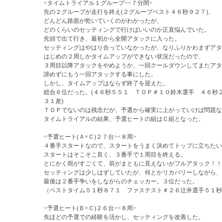
<タイムトライアル１グループ><７分間>
先の２グループが走行を終え(２グループベスト４６秒９２７)、
どんどん路面が乾いていくのがわかったが、
どのくらいのセッティングで行けばいいのか正直悩んでいた。
先頭で出て行き、最初から全開アタックに入った。
セッティングはやはり合っていなかったが、なりふりかわまずアタ
はじめの２周しかタイムアップができない状況だったので、
３周目以降アタックをやめようか、一回クールダウンしてまたアタ
諦めずにもう一回アタックする事にした。
しかし、タイムアップはならず終了を迎えた。
総合６位だった。(４６秒５５１ ＴＯＰ＃１０鈴木選手 ４６秒
３１差)
ＴＯＰでないのは残念だが、予選から確実に上がっていけば問題な
タイムトライアルの結果、予選ヒートの組はＣ組となった。
<予選ヒート(Ａ×Ｃ)２７台><８周>
４番手スタートなので、スタートをうまく決めてトップに立ちたい
スタートはそこそこ良く、３番手で１周目を終える。
とにかく雨がすごくて、前がまともに見えないがフルアタック！！
セッティングは少しはずしていたが、何とかリカバリーしながら、
最後は２番手争いをしながらのチェッカー。３位だった。
（ベストタイム５１秒８７１ ファステスト＃２６辻井選手５１秒
<予選ヒート(Ｂ×Ｃ)２６台><８周>
先ほどの予選での経験を活かし、セッティングを改善した。