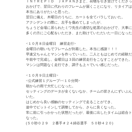
ＩＮＴＲＥＰＩＤ ＪＡＰＡＮさまと、荷物を引き受けてくださっ
おかげで、翌日に代わりのフレームが届くことになり、リタイアは
本当にありがたいと思った。
翌日に備え、木曜日のうちに、カートを全てバラしておいた。
アクシデントの際に、左手を傷めてしまったが、
ちょうど会場に居られたミワ先生の適切な処置のおかげで、大事に
多くの方にご心配をいただき、また助けていただいた一日になった
<１０月８日金曜日 練習走行>
金曜日の朝いちでフレームが到着した。本当に感謝！！！
早速父ちゃんとマシンを作っていった。二人ともはじめての経験だ
午前中で完成し、金曜日は３回の練習走行をこなすことができた。
マシンは問題なく走行でき、調子も上々でいい感じだった。
<１０月９日土曜日>
<公式練習１グループ><１０分間>
朝からの雨で大忙しになった。
セッティングのデータが全くないなか、チームの皆さんにずいぶん
いた。
はじめから良い感触のセッティングで走ることができ、
途中でピットインして調整してから、さらに良くなった。
常に前に引っかかった状態だったが、最後に出したタイムは総合ト
なった。
(５０秒０２９ ２番手＃２４綿谷選手 ５０秒４２０)