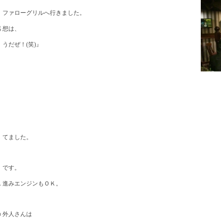
 ファローグリルへ行きました。
 想は、
うだぜ！(笑)』
 てました。
 です。
 進みエンジンもＯＫ。
 外人さんは