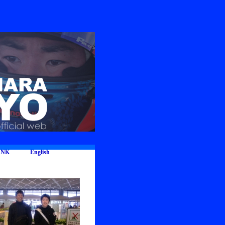
INK
English