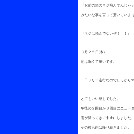
『お前の頭のネジ飛んでんじゃ ね
みたいな事を言って驚いていま 
『ネジは飛んでないぜ！！！』
３月２５日(木)
朝は眠くて辛いです。
一日フリー走行なのでしっかりマ
とてもいい感じでした。
午後の２回目か３回目にニュータ
雨が降ってきて中止にしました
その後も雨は降り続きました。