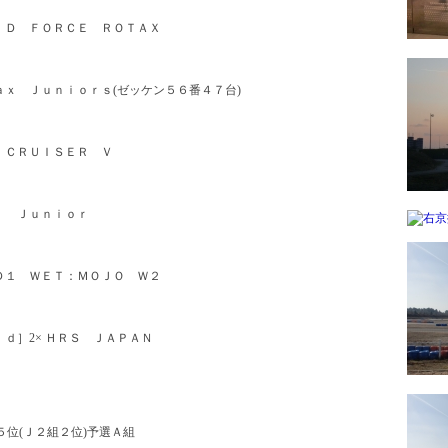
ＩＤ ＦＯＲＣＥ ＲＯＴＡＸ
ｘ Ｊｕｎｉｏｒｓ(ゼッケン５６番４７台)
 ＣＲＵＩＳＥＲ Ｖ
ｘ Ｊｕｎｉｏｒ
Ｄ１ ＷＥＴ：ＭＯＪＯ Ｗ２
ｄ］2× ＨＲＳ ＪＡＰＡＮ
：総合５位(Ｊ２組２位)予選Ａ組