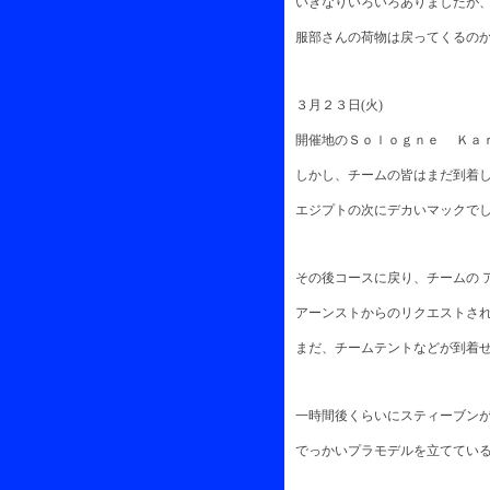
いきなりいろいろありましたが、
服部さんの荷物は戻ってくるのか
３月２３日(火)
開催地のＳｏｌｏｇｎｅ Ｋａ
しかし、チームの皆はまだ到着し
エジプトの次にデカいマックでし
その後コースに戻り、チームの 
アーンストからのリクエストされ
まだ、チームテントなどが到着せ
一時間後くらいにスティーブンが
でっかいプラモデルを立てている