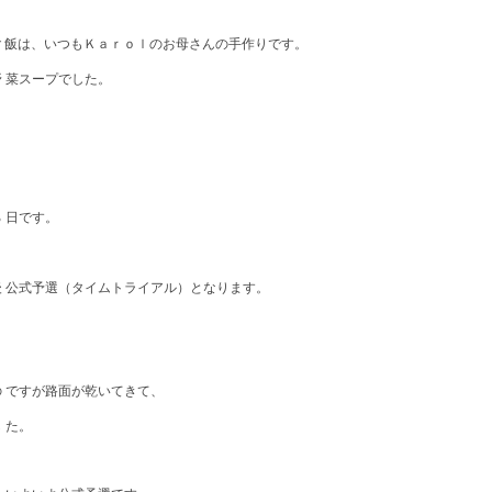
 飯は、いつもＫａｒｏｌのお母さんの手作りです。
 菜スープでした。
 日です。
 公式予選（タイムトライアル）となります。
 ですが路面が乾いてきて、
 た。