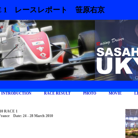
 RACE 1 レースレポート 笹原右京
INTRODUCTION
RACE RESULT
PHOTO
MOVIE
L
0 RACE 1
, France Date: 24 - 28 March 2010