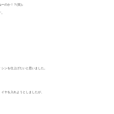
ーのか！？(笑)』
す。
 シンを仕上げたいと思いました。
 イヤを入れようとしましたが、
。