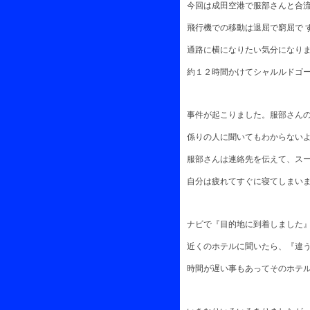
今回は成田空港で服部さんと合流
飛行機での移動は退屈で窮屈で 
通路に横になりたい気分になりま 
約１２時間かけてシャルルドゴー
事件が起こりました。服部さんの
係りの人に聞いてもわからないよ
服部さんは連絡先を伝えて、スー
自分は疲れてすぐに寝てしまいま
ナビで『目的地に到着しました』
近くのホテルに聞いたら、『違う
時間が遅い事もあってそのホテル