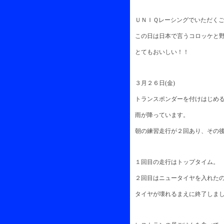
ＵＮＩＱレーシングでいただくご
この日は日本で言うコロッケと野
とてもおいしい！！
３月２６日(金)
トランスポンダーを付けはじめる
雨が降っています。
朝の練習走行が２回あり、その後
１回目の走行はトップタイム。
２回目はニュータイヤを入れたの
タイヤが壊れるまえに終了しまし