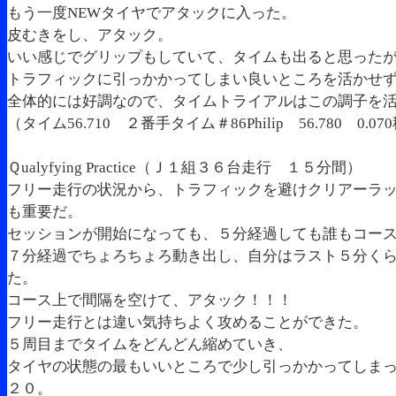
もう一度NEWタイヤでアタックに入った。
皮むきをし、アタック。
いい感じでグリップもしていて、タイムも出ると思った
トラフィックに引っかかってしまい良いところを活かせ
全体的には好調なので、タイムトライアルはこの調子を
（タイム56.710 ２番手タイム＃86Philip 56.780 0.07
Ｑualyfying Practice（Ｊ１組３６台走行 １５分間）
フリー走行の状況から、トラフィックを避けクリアーラ
も重要だ。
セッションが開始になっても、５分経過しても誰もコー
７分経過でちょろちょろ動き出し、自分はラスト５分く
た。
コース上で間隔を空けて、アタック！！！
フリー走行とは違い気持ちよく攻めることができた。
５周目までタイムをどんどん縮めていき、
タイヤの状態の最もいいところで少し引っかかってしま
２０。