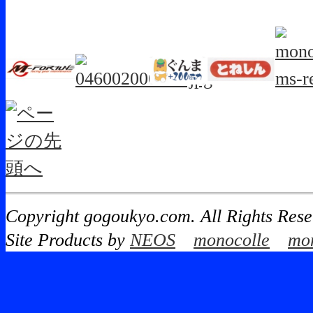
Copyright gogoukyo.com. All Rights Rese
Site Products by
NEOS
monocolle
mon