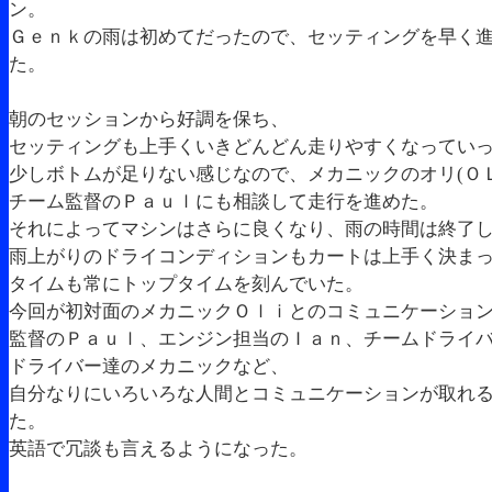
ン。
Ｇｅｎｋの雨は初めてだったので、セッティングを早く
た。
朝のセッションから好調を保ち、
セッティングも上手くいきどんどん走りやすくなってい
少しボトムが足りない感じなので、メカニックのオリ(Ｏ
チーム監督のＰａｕｌにも相談して走行を進めた。
それによってマシンはさらに良くなり、雨の時間は終了
雨上がりのドライコンディションもカートは上手く決ま
タイムも常にトップタイムを刻んでいた。
今回が初対面のメカニックＯｌｉとのコミュニケーショ
監督のＰａｕｌ、エンジン担当のＩａｎ、チームドライ
ドライバー達のメカニックなど、
自分なりにいろいろな人間とコミュニケーションが取れ
た。
英語で冗談も言えるようになった。