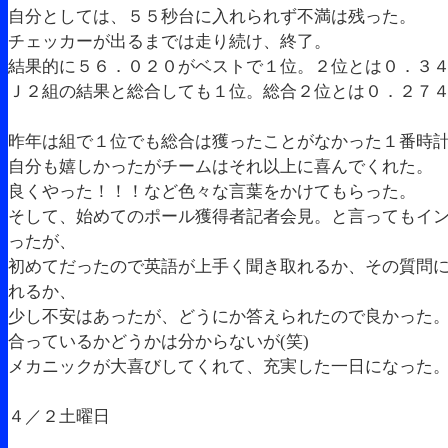
自分としては、５５秒台に入れられず不満は残った。
チェッカーが出るまでは走り続け、終了。
結果的に５６．０２０がベストで１位。２位とは０．３
Ｊ２組の結果と総合しても１位。総合２位とは０．２７
昨年は組で１位でも総合は獲ったことがなかった１番時
自分も嬉しかったがチームはそれ以上に喜んでくれた。
良くやった！！！など色々な言葉をかけてもらった。
そして、始めてのポール獲得者記者会見。と言ってもイ
ったが、
初めてだったので英語が上手く聞き取れるか、その質問
れるか、
少し不安はあったが、どうにか答えられたので良かった
合っているかどうかは分からないが(笑)
メカニックが大喜びしてくれて、充実した一日になった
４／２土曜日