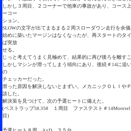
しかし３周目、２コーナーで他車の事故があり、コース
ーコー
ション。
SLOWの文字が出てまるまる２周スローダウン走行を余
始めに築いたマージンはなくなったが、再スタートのタ
ば突放
せる。
じっと考えてうまく見極めて、結果的に再び後ろを離す
しかしマシンが滑ってしまう傾向にあり、後続＃14に追
の
チェッカーだった。
滑った原因を解決しないとまずい。メカニックＯＬＩや
談した。
解決策を見つけて、次の予選ヒートに備えた。
(ベストラップ58.358 １周目 ファステスト＃14Moorsel
目)
予選ヒート８周 A×D ３５台