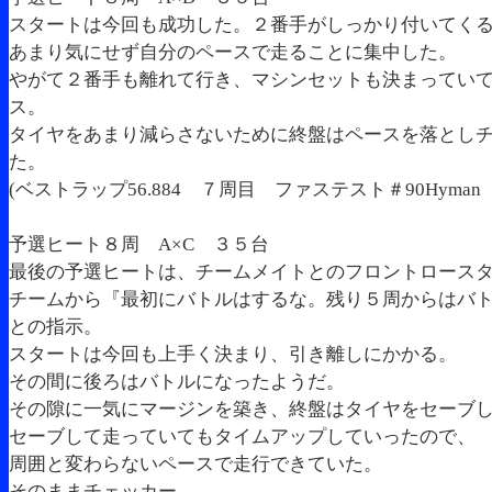
スタートは今回も成功した。２番手がしっかり付いてく
あまり気にせず自分のペースで走ることに集中した。
やがて２番手も離れて行き、マシンセットも決まってい
ス。
タイヤをあまり減らさないために終盤はペースを落とし
た。
(ベストラップ56.884 ７周目 ファステスト＃90Hyman 
予選ヒート８周 A×C ３５台
最後の予選ヒートは、チームメイトとのフロントロース
チームから『最初にバトルはするな。残り５周からはバ
との指示。
スタートは今回も上手く決まり、引き離しにかかる。
その間に後ろはバトルになったようだ。
その隙に一気にマージンを築き、終盤はタイヤをセーブ
セーブして走っていてもタイムアップしていったので、
周囲と変わらないペースで走行できていた。
そのままチェッカー。