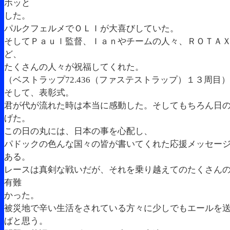
ホッと
した。
パルクフェルメでＯＬＩが大喜びしていた。
そしてＰａｕｌ監督、Ｉａｎやチームの人々、ＲＯＴＡ
ど、
たくさんの人々が祝福してくれた。
（ベストラップ72.436（ファステストラップ）１３周目）
そして、表彰式。
君が代が流れた時は本当に感動した。そしてもちろん日
げた。
この日の丸には、日本の事を心配し、
パドックの色んな国々の皆が書いてくれた応援メッセー
ある。
レースは真剣な戦いだが、それを乗り越えてのたくさん
有難
かった。
被災地で辛い生活をされている方々に少しでもエールを
ばと思う。