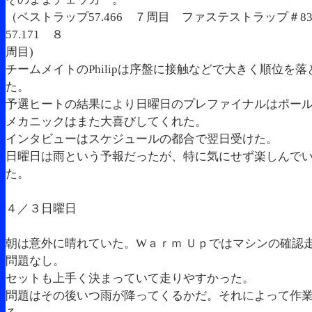
（ベストラップ57.466 ７周目 ファステストラップ＃83A
57.171 ８
周目)
チームメイトのPhilipは序盤に接触などで大きく順位を
た。
予選ヒートの結果により日曜日のプレファイナルはポー
メカニックはまた大喜びしてくれた。
インタビューはスケジュールの都合で翌日受けた。
日曜日は雨という予報だったが、特に気にせず楽しんで
た。
４／３日曜日
朝は意外に晴れていた。Wａｒｍ Ｕｐではマシンの確認
問題なし。
セットも上手く決まっていて走りやすかった。
問題はその後いつ雨が降ってくるかだ。それによって作