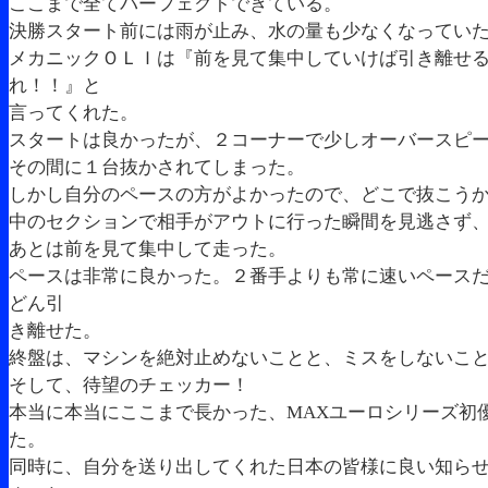
ここまで全てパーフェクトできている。
決勝スタート前には雨が止み、水の量も少なくなってい
メカニックＯＬＩは『前を見て集中していけば引き離せ
れ！！』と
言ってくれた。
スタートは良かったが、２コーナーで少しオーバースピ
その間に１台抜かされてしまった。
しかし自分のペースの方がよかったので、どこで抜こう
中のセクションで相手がアウトに行った瞬間を見逃さず
あとは前を見て集中して走った。
ペースは非常に良かった。２番手よりも常に速いペース
どん引
き離せた。
終盤は、マシンを絶対止めないことと、ミスをしないこ
そして、待望のチェッカー！
本当に本当にここまで長かった、MAXユーロシリーズ初
た。
同時に、自分を送り出してくれた日本の皆様に良い知ら