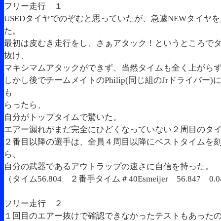
フリー走行 １
USEDタイヤでのぞむと思っていたが、急遽NEWタイヤ
た。
最初は皮むき走行をし、さぁアタック！というところで
抜け、
マキシマムアタックができず、当然タイムも全く上がら
しかし後でチームメイトのPhilip(同じ組のJrドライバー
も
らったら、
自分がトップタイムで驚いた。
エアー漏れがまだ完全にひどくなっていない２周目のタ
２番目以降の選手は、全員４周目以降にベストタイムを
ら、
自分の武器であるアウトラップの速さに自信を持った。
（タイム56.804 ２番手タイム＃40Esmeijer 56.847 0.
フリー走行 ２
１回目のエアー抜けで確認できなかったテストもあった