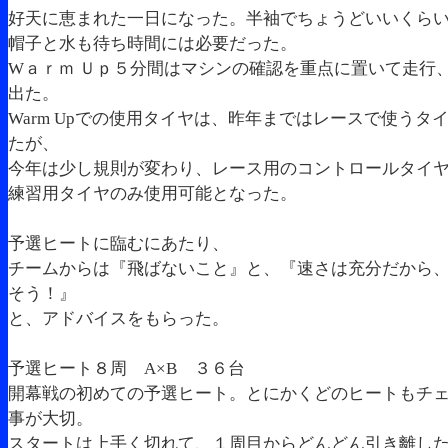
好天に恵まれた一日になった。半袖でちょうどいいくら
帽子と水も待ち時間には必要だった。
Wａｒｍ Ｕｐ５分間はマシンの確認を重点に置いて走行
出た。
Warm Upでの使用タイヤは、昨年まではレースで使うタ
たが、
今年は少し規則が変わり、レース用のコントロールタイ
練習用タイヤのみ使用可能となった。
予選ヒートに臨むにあたり、
チームからは『飛ばないこと』と、『速さは充分だから
そう！』
と、アドバイスをもらった。
予選ヒート８周 A×B ３６台
開幕戦の初めての予選ヒート。とにかくどのヒートもチ
事が大切。
スタートは上手く切れて、１周目からどんどん引き離し