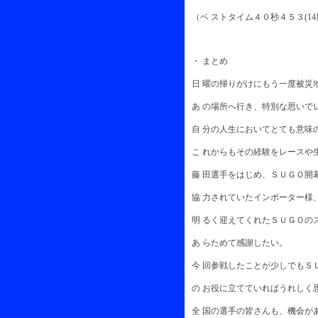
（ベ ストタイム４０秒４５３(14
・ まとめ
日 曜の帰りがけにもう一度被災
あ の場所へ行き、特別な思いで
自 分の人生においてとても意味
こ れからもその経験をレースや
藤 田選手をはじめ、ＳＵＧＯ開
協 力されていたインポーター様
明 るく迎えてくれたＳＵＧＯの
あ らためて感謝したい。
今 回参戦したことが少しでもＳ
の お役に立てていればうれしく
全 国の選手の皆さんも、機会が