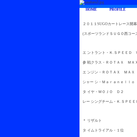
HOME
PROFILE
２０１１SUGOカートレース開
(スポーツランドＳＵＧＯ西コー
エ ントラント・Ｋ.ＳＰＥＥＤ
参 戦クラス・ＲＯＴＡＸ ＭＡ
エ ンジン・ＲＯＴＡＸ ＭＡＸ
シャー シ・Ｍａｒａｎｅｌｌｏ
タ イヤ・ＭＯＪＯ Ｄ２
レー シングチーム・Ｋ.ＳＰＥＥ
＊ リザルト
タ イムトライアル・１位