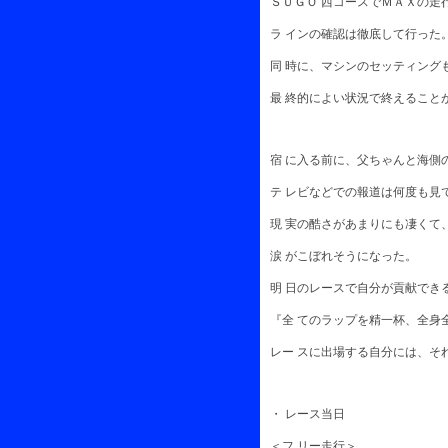
ＳＵＧＯ 西コースでＭＡＸの走
ラ インの確認は徹底して行った
同 時に、マシンのセッティング
最 終的によい状況で終えること
宿 に入る前に、父ちゃんと海側
テ レビなどでの報道は何度も見
現 実の酷さがあまりにも凄くて
涙 がこぼれそうになった。
明 日のレースで自分が貢献でき
『全 てのラップを精一杯、全身
レー スに出場する自分には、そ
・ レース当日
＜フ リー走行＞