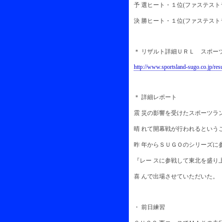
予 選ヒート・１位(ファステスト
決 勝ヒート・１位(ファステスト
＊ リザルト詳細ＵＲＬ スポー
http://www.sportsland-sugo.co.jp/re
＊ 詳細レポート
震 災の影響を受けたスポーツラ
晴 れて開幕戦が行われるという
昨 年からＳＵＧＯのシリーズに
『レー スに参戦して東北を盛り
喜 んで出場させていただいた。
・ 前日練習