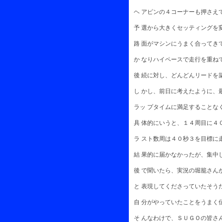
ヘ アピンの４コーナーも押さえ
予 選から大きくセッティングを
路 面がマシンにうまく合ってき
か なりハイペースで走行を重ね
後 続に対し、どんどんリードを
し かし、前日に考えたように、
ラッ プタイムに満足することな
具 体的にいうと、１４周目に４
ラ スト数周は４０秒３を目標に
結 果的に届かなかったが、集中
後 で聞いたら、実況の堀籠さん
と 表現してくださっていたそう
自 分がやっていたことをうまく
そ んなわけで、ＳＵＧＯの皆さ