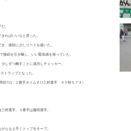
手だ。
できればいいなと思った。
でき、後続に少しリードを築いた。
台で後続を引き離し、いい緊張感を保っていた。
、少しずつ離すことに成功しチェッカー。
テストラップとなった。
周目/12) ２番手タイム＃11三村選手 ４０秒５７３）
は三村選手、３番手は藤田選手。
ながらも上手くトップをキープ。