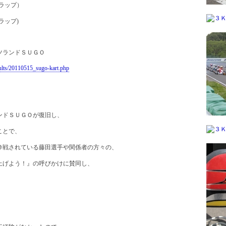
ラップ）
ラップ)
ツランドＳＵＧＯ
sults/20110515_sugo-kart.php
ンドＳＵＧＯが復旧し、
ことで、
参戦されている藤田選手や関係者の方々の、
上げよう！』の呼びかけに賛同し、