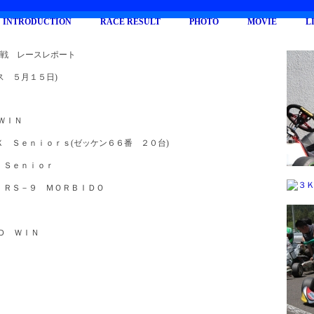
INTRODUCTION
RACE RESULT
PHOTO
MOVIE
L
幕戦 レースレポート
ス ５月１５日)
 ＷＩＮ
Ｘ Ｓｅｎｉｏｒｓ(ゼッケン６６番 ２０台)
 Ｓｅｎｉｏｒ
 ＲＳ－９ ＭＯＲＢＩＤＯ
Ｄ ＷＩＮ