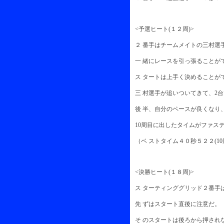
<予選ヒート(１２周)>
２ 番手はチームメイトの三村選
一 緒にレースを引っ張ることが
ス タートは上手く決めることが
三 村選手が追いついてきて、2
後 半、自分のペースが良くなり
10周目に出したタイムがファス
（ベ ストタイム４０秒５２２(10
<決勝ヒート(１８周)>
ス ターティンググリッド２番手
先 ずはスタート直後に注意だ。
そ のスタートは後ろから押され