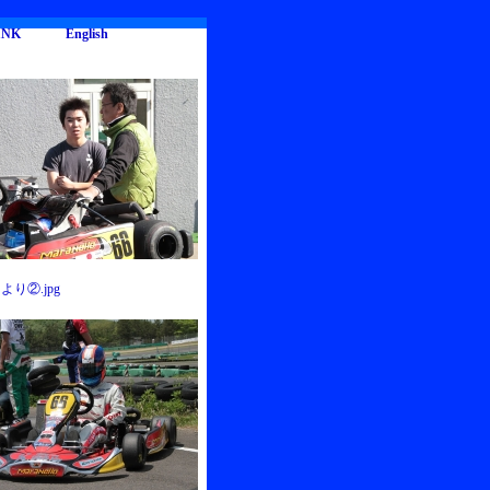
INK
English