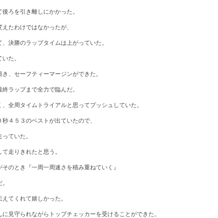
て後ろを引き離しにかかった。
変えたわけではなかったが、
て、決勝のラップタイムは上がっていた。
ていた。
築き、セーフティーマージンができた。
最終ラップまで全力で臨んだ。
く、全周タイムトライアルと思ってプッシュしていた。
０秒４５３のベストが出ていたので、
走っていた。
して走りきれたと思う。
がそのとき『一周一周速さを積み重ねていく』
だ。
伝えてくれて嬉しかった。
んに見守られながらトップチェッカーを受けることができた。