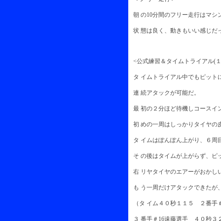
朝 の10分間のフリー走行はマ
状 態は良く、動きもいい感じだ
<公式練習＆タイムトライアル(１
タ イムトライアル中でもピット
連 続アタックが可能だ。
最 初の２分ほど待機しコースイ
初 めの一周はしっかりタイヤの
タ イムはぽんぽん上がり、６周
そ の後はタイムが上がらず、ピ
右 リヤタイヤのエアーがおかし
も う一周だけアタックできたが
（タ イム４０秒１１５ ２番手
３ 番手＃16遠藤選手 ４０秒３