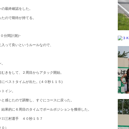
シンの最終確認をした。
ったので期待が持てる。
０分間計測)>
に入って良いというルールなので、
ン。
皮むきをして、２周目からアタック開始。
目にベストタイムが出た。(４０秒１１５)
ットイン。
いと感じたので調整し、すぐにコースに戻った。
、結果的に６周目のタイムでポールポジションを獲得した。
＃11三村選手 ４０秒１５７
２０）