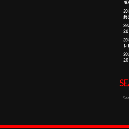
NE
2
終
2
2
20
レ
2
2
SE