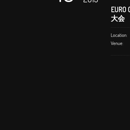
EUR
大会
Location:
Venue: