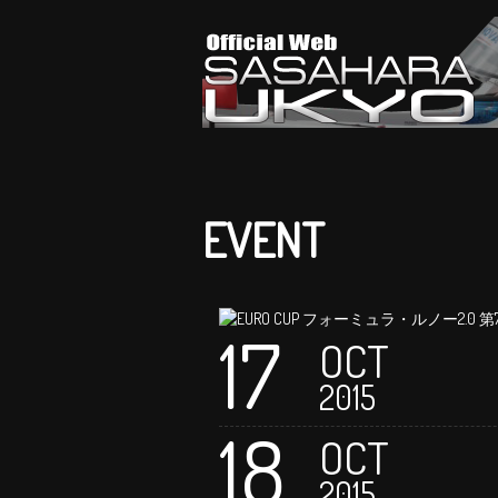
EVENT
17
OCT
2015
18
OCT
2015