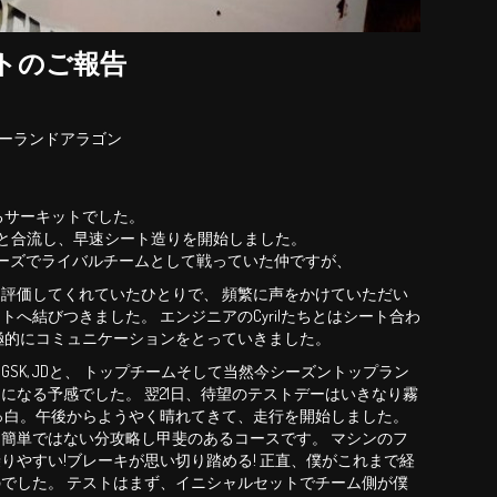
0テストのご報告
モーターランドアラゴン
るサーキットでした。
 Teamと合流し、早速シート造りを開始しました。
Cシリーズでライバルチームとして戦っていた仲ですが、
評価してくれていたひとりで、 頻繁に声をかけていただい
へ結びつきました。 エンジニアのCyrilたちとはシート合わ
極的にコミュニケーションをとっていきました。
 Strakka, ARTA, GSK, JDと、 トップチームそして当然今シーズントップラン
になる予感でした。 翌21日、待望のテストデーはいきなり霧
っ白。午後からようやく晴れてきて、走行を開始しました。
簡単ではない分攻略し甲斐のあるコースです。 マシンのフ
りやすい!ブレーキが思い切り踏める! 正直、僕がこれまで経
でした。 テストはまず、イニシャルセットでチーム側が僕