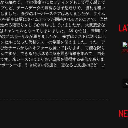
から始めて、 その後徐々にセッティングもして行く感じで
ップなど、チームデータの豊富さは予想通りで、 勝利を狙い
しました。 多少のオーバーステアはありましたが、タイム
目の午前中は更にタイムアップが期待されるとのことで、 当然
進める段取りをして心待ちにしていましたが、 大変残念な
LA
はキャンセルとなってしまいました。 ARTからは、来期につ
件のプロポーザルが届きましたが、 先ずはテストに送り出し
ンセルになった代替テストの希望を伝えま した。また、ア
び数チームからのオファーも届いております。 可能な限り
んですが、できるだけ現場に身を置き情報を集めて、 自分
りです。来シーズンはより良い成果を獲得する確信がありま
サポーター様、引き続きの応援と、更なるご支援のほど、 よ
F
N