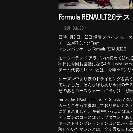
Formula RENAULT2.
12月 19th, 2014
日時:11月21日、22日 場所:スペイン 
チーム:ART Junior Team
マシンパッケージ:Formula RENAULT2.0
モーターランド アラゴンは初めて訪れ
20日に今回お世話になるART Junior
チーム代表のThibautとは、今季NE
シーズン中より僕のドライビングを高く
ていました。そんな縁もあり今回のテスト
せのあとコースウォークに出かけ、 積
Fortec, Josef Kaufmann, Tech+1,
カーもこぞって参加しており良いテスト
に阻まれました。 午前中いっぱいは真
アラゴンのコースはアップダウンもあり
ァーストインプレッションはとにかく乗
験していたマシンとは、全く異なるもの