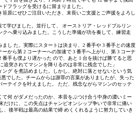
ードフラッグを受けるに留まりました。
。 引き続き笹原にぜひご注目いただき、末⻑いご支援とご声援をよろし
観て学びました。並行して、 オーストリア・レッドブルリン
ロリンクへ乗り込みました。こうした準備が功を奏して、練習走
まし た。実際にスタートは決まり、2 番手や 3 番手との速度
から第 2 コーナーへの加速で 3 番手へ上がり、第 3 コーナ
番手も僕より遅かった ので、あと 1 台を抜けば勝てると思
に追突されてマシンを降りるのは非常に残念でした」
ング を煮詰めました。しかし、絶対に落とせないという気
は最悪でした。チームからは謝罪の言葉がありましたが、失った
バーテイクを叶えました。 ただ、残念ながらマシンのセッテ
て何 がダメだったのか、本音をぶつけ合う中身の濃いミー
末だけに、この失点はチャンピオンシップ争いで非常に痛い
し、後半戦は最高の結果で締 めくくれるように努力していき