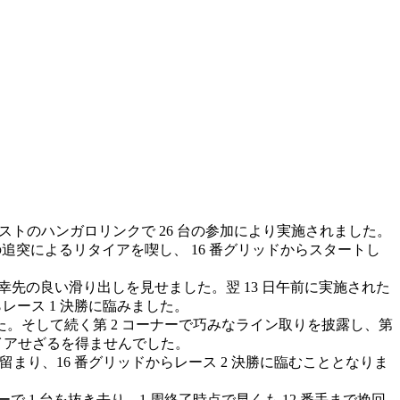
ー・ブダペストのハンガロリンクで 26 台の参加により実施されました。
らの追突によるリタイアを喫し、 16 番グリッドからスタートし
して幸先の良い滑り出しを見せました。翌 13 日午前に実施された
からレース 1 決勝に臨みました。
ました。そして続く第 2 コーナーで巧みなライン取りを披露し、第
タイアせざるを得ませんでした。
留まり、16 番グリッドからレース 2 決勝に臨むこととなりま
ナーで 1 台を抜き去り、1 周終了時点で早くも 12 番手まで挽回