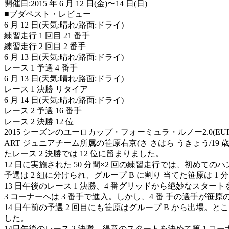
開催日:2015 年 6 月 12 日(金)〜14 日(日)
■ブダペスト・レビュー
6 月 12 日(天気:晴れ/路面:ドライ)
練習走行 1 回目 21 番手
練習走行 2 回目 2 番手
6 月 13 日(天気:晴れ/路面:ドライ)
レース 1 予選 4 番手
6 月 13 日(天気:晴れ/路面:ドライ)
レース 1 決勝 リタイア
6 月 14 日(天気:晴れ/路面:ドライ)
レース 2 予選 16 番手
レース 2 決勝 12 位
2015 シーズンのユーロカップ・フォーミュラ・ルノー2.0(EUR
ART ジュニアチーム所属の笹原右京(さ さはら うきょう/1
たレース 2 決勝では 12 位に留まりました。
12 日に実施された 50 分間×2 回の練習走行では、初めて
予選は 2 組に分けられ、グループ B に割り 当てた笹原は 1 分
13 日午後のレース 1 決勝、4 番グリッドから絶妙なスター
3 コーナーへは 3 番手で進入。しかし、4 番 手の選手
14 日午前の予選 2 回目にも笹原はグループ B から出場。
した。
14日午後のレース 2 決勝、得意のスタートを決めて第 1 コーナ