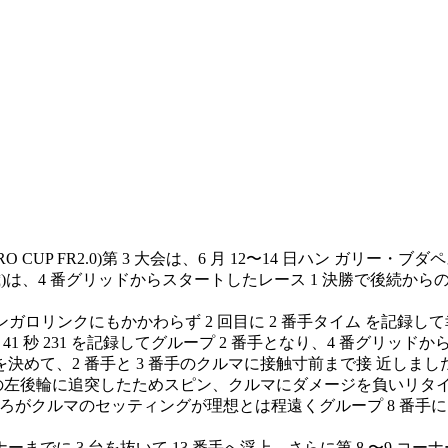
O CUP FR2.0)第 3 大会は、6 月 12〜14 日ハン ガリ
9 歳)は、4 番グリッドからスタートしたレース 1 決勝で後続か
のハンガロリンクにもかかわらず 2 回目に 2 番手タイム を記録
 41 秒 231 を記録してグループ 2 番手となり、4 番グリッド
トを決めて、2 番手と 3 番手のクルマに接触寸前まで接 近し
が笹原の左後輪に追突したためスピン、クルマにダメージを負いリ
ところがクルマのセッティングが理想とは程遠くグループ 8 番手に
ーまでに 3 台を抜いて 13 番手へ浮上、さらに第 8 〜9 コー