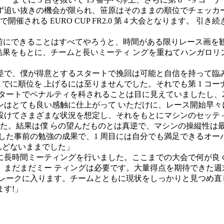
らず追い抜きの機会が限られ、笹原はそのままの順位でチェッカ
で開催される EURO CUP FR2.0 第 4 大会となります
前にできることはすべてやろうと、時間がある限りレース画を
大会での結果をもとに、チームと⻑いミーティ ングを重ねてハンガ
僅差で、僕が得意とするスタートで挽回は可能と自信を持って臨み
でに順位を 上げるには至りませんでした。それでも第 1 コーナー
スタートでペナルティを科されることは目に見えていましたし、2 
ンはとても良い感触に仕上がって いただけに、レース開始早々
設けてさまざまな状況を想定し、それをもとにマシンのセッティ
りました。結果は僕 らの望んだものとは真逆で、マシンの操縦性
した事前の勉強の成果で、1 周目には自分でも満足できるオー
んどないままでした」
に⻑時間ミーティングを行いました。ここまでの大会で何が良く
、まだまだミー ティングは必要です。大量得点を期待できた週
レークに入ります。チームとともに現状をしっかりと見つめ直
す!」