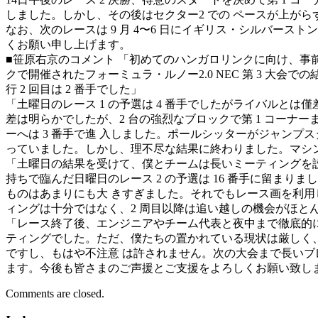
しました。しかし、その後はセクター2 での ペースが上が
なお、次のレースは 9 月 4〜6 日にイギリス・シルバーストン
くお願い申し上げます。
■笹原右京のコメント 「初めてのハンガロリンクに向け、事
クで開催されたフォーミュラ・ルノー2.0 NEC 第 3 
行 2 回目は 2 番手でした」
「土曜日のレース 1 の予選は 4 番手でしたがライバルとは
差は明らかでしたが、2 台の強烈なブロックで第 1 コーナーま
ーへは 3 番手で進 入しました。ポールシッターがジャンプ
っていました。しかし、理不尽な結果に終わりました。マシ
「土曜日の結果を受けて、僕とチームは⻑いミーティングを
持ちで臨んだ日曜日のレース 2 の予選は 16 番手に留ま
ものはあまりにも大 きすぎました。それでもレース画を利用
ィングは十分ではなく、2 周目以降は追い越しの機会がほと
「レース終了後、エンジニアやチーム代表と夜中まで徹底的
ティングでした。ただ、僕たちの置かれている現状は厳しく
ですし、もはや不注意 は許されません。次の大会まで⻑いブ
ます。今後も皆さまのご声援とご支援をよろしくお願い致しま
Comments are closed.