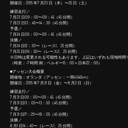
開催日：2015 年7 月23 日（木）〜25 日（土）
練習⾛⾏／
7 月23 日09：00〜09：45（45 分間）
7 月23 日13：45〜14：30（45 分間）
予選／
7 月24 日09：00〜09：45（45 分間）
決勝／
7 月24 日12：30〜（レース1、25 分間）
7 月25 日09：50〜（レース2、25 分間）
※日時は変更される可能性もあります。上記はいずれも現地時間
（時差：-7 時間 例：ベルギー15：00＝日本22：00）
■アッセン大会概要
開催地：オランダ（アッセン：一周4.545km）
開催日：2015 年7 月31 日（⾦）〜8 月2 日（日）
練習⾛⾏／
7 月31 日09：00〜09：45（45 分間）
7 月31 日13：05〜13：50（45 分間）
予選／
7 月31 日17：20〜18：05（45 分間）
決勝／
8 月1 日14：40〜（レース1、25 分間）