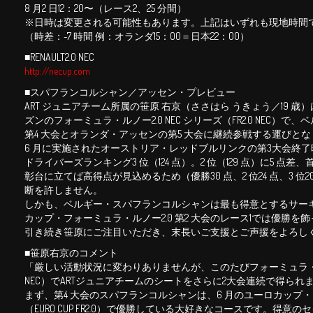
8 月2 日12：20〜（レース2、25 分間）
※日時は変更される可能性もあります。上記はいずれも現地時間
（時差：-7 時間 例：オランダ15：00＝日本22：00）
■RENAULT2.0 NEC
http://necup.com
■スパフランコルシャン／アッセン・プレビュー
ART ジュニアチーム所属の笹原 右京（ささはら うきょう／19 歳）は
ズンのフォーミュラ・ルノー2.0 NEC シリーズ（FR2.0 NEC）
第4 大会とオランダ・アッセンの第5 大会に継続参戦する運びと
6 月に実施されたオーストリア・レッドブルリンクの第3大会終了時点で
ドライバーズランキング3 位（124 点）。2 位（129 点）に5 点差、
彰台に⽴てば⾼得点が⾒込めるため（優勝30 点、2 位24 点、3 
断を許しません。
しかも、ベルギー・スパフランコルシャンは最も得意とするサー
カップ・フォーミュラ・ルノー2.0 第2 大会のレース1では優勝を
引き続き笹原にご注目いただき、末⻑いご⽀援とご声援をよろし
■笹原右京のコメント
「厳しい活動状況に変わりありませんが、このたびフォーミュラ・ルノー2
NEC）でARTジュニアチームのシートをさらに2大会連続で得られ
まず、第4 大会のスパフランコルシャンは、6 月のユーロカップ・
（EURO CUP FR2.0）で優勝している大好きなコースです。得意